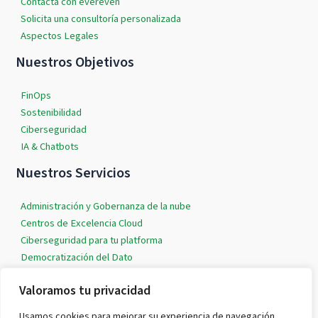
Contacta con evereven
Solicita una consultoría personalizada
Aspectos Legales
Nuestros Objetivos
FinOps
Sostenibilidad
Ciberseguridad
IA & Chatbots
Nuestros Servicios
Administración y Gobernanza de la nube
Centros de Excelencia Cloud
Ciberseguridad para tu platforma
Democratización del Dato
IA & Machine Learning
Valoramos tu privacidad
Soluciones Cloud a medida
Usamos cookies para mejorar su experiencia de navegación,