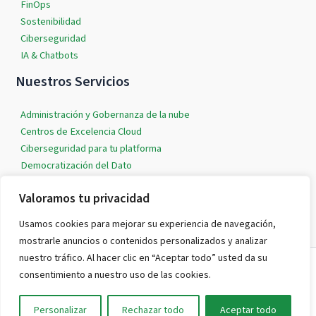
FinOps
Sostenibilidad
Ciberseguridad
IA & Chatbots
Nuestros Servicios
Administración y Gobernanza de la nube
Centros de Excelencia Cloud
Ciberseguridad para tu platforma
Democratización del Dato
IA & Machine Learning
Valoramos tu privacidad
Soluciones Cloud a medida
Usamos cookies para mejorar su experiencia de navegación,
mostrarle anuncios o contenidos personalizados y analizar
nuestro tráfico. Al hacer clic en “Aceptar todo” usted da su
Todos los derechos © 2026 evereven | Funciona gracias a
Tema Astra
consentimiento a nuestro uso de las cookies.
para WordPress
Personalizar
Rechazar todo
Aceptar todo