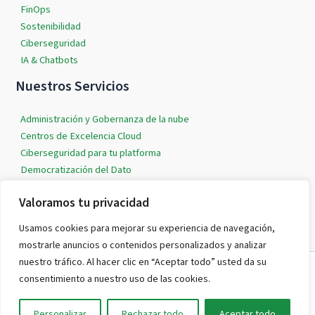
FinOps
Sostenibilidad
Ciberseguridad
IA & Chatbots
Nuestros Servicios
Administración y Gobernanza de la nube
Centros de Excelencia Cloud
Ciberseguridad para tu platforma
Democratización del Dato
IA & Machine Learning
Valoramos tu privacidad
Soluciones Cloud a medida
Usamos cookies para mejorar su experiencia de navegación,
mostrarle anuncios o contenidos personalizados y analizar
nuestro tráfico. Al hacer clic en “Aceptar todo” usted da su
Todos los derechos © 2026 evereven | Funciona gracias a
Tema Astra
consentimiento a nuestro uso de las cookies.
para WordPress
Personalizar
Rechazar todo
Aceptar todo